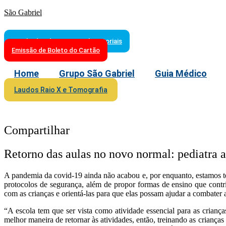
São Gabriel
Resultados de Exames Laboratoriais
Emissão de Boleto do Cartão
Home
Grupo São Gabriel
Guia Médico
Laudos Raio X e Tomografia
Compartilhar
Retorno das aulas no novo normal: pediatra a
A pandemia da covid-19 ainda não acabou e, por enquanto, estamos te
protocolos de segurança, além de propor formas de ensino que cont
com as crianças e orientá-las para que elas possam ajudar a combater
“A escola tem que ser vista como atividade essencial para as criança
melhor maneira de retornar às atividades, então, treinando as crianç