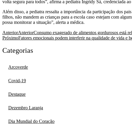
volta segura para todos”, afirma a pediatra Ingridy Sá, credenciada a
Além disso, a pediatra ressalta a importância da participação dos p
filhos, não mandem as crianças para a escola caso estejam com alg
possa monitorar a situação”, alerta a médica.
Anterior
Anterior
Consumo exagerado de alimentos gordurosos está relac
Próximo
Fatores emocionais podem interferir na qualidade de vida e be
Categorias
Arcoverde
Covid-19
Destaque
Dezembro Laranja
Dia Mundial do Coração