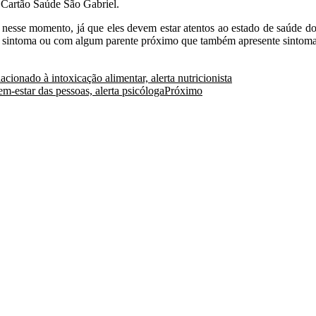
o Cartão Saúde São Gabriel.
ais nesse momento, já que eles devem estar atentos ao estado de saúd
um sintoma ou com algum parente próximo que também apresente sintoma
ionado à intoxicação alimentar, alerta nutricionista
m-estar das pessoas, alerta psicóloga
Próximo