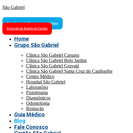
São Gabriel
Resultados de Exames Laboratoriais
Emissão de Boleto do Cartão
Home
Grupo São Gabriel
Clínica São Gabriel Caruaru
Clínica São Gabriel Belo Jardim
Clínica São Gabriel Gravatá
Clínica São Gabriel Santa Cruz do Capibaribe
Centro Médico
Hospital São Gabriel
Laboratório
Fisioterapia
Diagnósticos
Odontologia
Remoção
Guia Médico
Blog
Fale Conosco