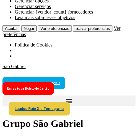
Gerenciar opções
Gerenciar serviços
Gerenciar {vendor_count} fornecedores
Leia mais sobre esses objetivos
Ver
Aceitar
Negar
Ver preferências
Salvar preferências
preferências
Política de Cookies
São Gabriel
Resultados de Exames Laboratoriais
Emissão de Boleto do Cartão
Laudos Raio X e Tomografia
Grupo São Gabriel