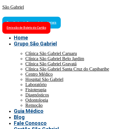
São Gabriel
Resultados de Exames Laboratoriais
Emissão de Boleto do Cartão
Home
Grupo São Gabriel
Clínica São Gabriel Caruaru
Clínica São Gabriel Belo Jardim
Clínica São Gabriel Gravatá
Clínica São Gabriel Santa Cruz do Capibaribe
Centro Médico
Hospital São Gabriel
Laboratório
Fisioterapia
Diagnósticos
Odontologia
Remoção
Guia Médico
Blog
Fale Conosco