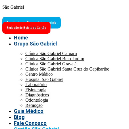
São Gabriel
Resultados de Exames Laboratoriais
Emissão de Boleto do Cartão
Home
Grupo São Gabriel
Clínica São Gabriel Caruaru
Clínica São Gabriel Belo Jardim
Clínica São Gabriel Gravatá
Clínica São Gabriel Santa Cruz do Capibaribe
Centro Médico
Hospital São Gabriel
Laboratório
Fisioterapia
Diagnósticos
Odontologia
Remoção
Guia Médico
Blog
Fale Conosco