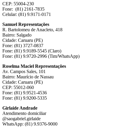
CEP: 55004-230
Fone: (81) 2161-7835
Celular: (81) 9.9171-0171
Samuel Representações
R. Bartolomeu de Anacleto, 418
Bairro: Salgado
Cidade: Caruaru (PE)
Fone: (81) 3727-0837
Fone: (81) 9.9189-5545 (Claro)
Fone: (81) 9.9720-2996 (Tim/WhatsApp)
Roselma Maciel Representações
Av. Campos Sales, 101
Bairro: Maurício de Nassau
Cidade: Caruaru (PE)
CEP: 55012-060
Fone: (81) 9.9521-4536
Fone: (81) 9.9200-5335
Girlaide Andrade
Atendimento domiciliar
@saogabriel.girlaide
WhatsApp: (81) 9.9376-9000