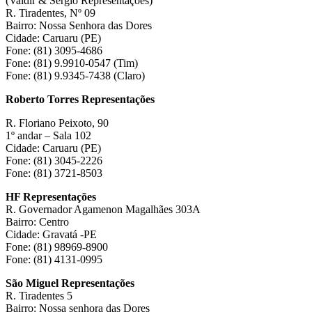
(Valdir & Sérgio Representações)
R. Tiradentes, Nº 09
Bairro: Nossa Senhora das Dores
Cidade: Caruaru (PE)
Fone: (81) 3095-4686
Fone: (81) 9.9910-0547 (Tim)
Fone: (81) 9.9345-7438 (Claro)
Roberto Torres Representações
R. Floriano Peixoto, 90
1º andar – Sala 102
Cidade: Caruaru (PE)
Fone: (81) 3045-2226
Fone: (81) 3721-8503
HF Representações
R. Governador Agamenon Magalhães 303A
Bairro: Centro
Cidade: Gravatá -PE
Fone: (81) 98969-8900
Fone: (81) 4131-0995
São Miguel Representações
R. Tiradentes 5
Bairro: Nossa senhora das Dores