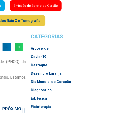
s
Emissão de Boleto do Cartão
dos Raio X e Tomografia
CATEGORIAS
Arcoverde
Covid-19
ade (PNCQ) da
Destaque
Dezembro Laranja
ionais. Estamos
Dia Mundial do Coração
Diagnóstico
Ed. Física
Fisioterapia
PRÓXIMO