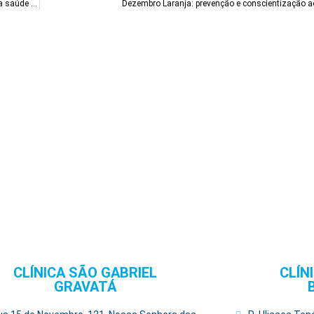
Saúde também é coisa de homem: a importância dos exames de rotina para a saúde do homem
Dezembro Laranja: prevenção e conscientização ao
CLÍNICA SÃO GABRIEL
CLÍN
GRAVATÁ