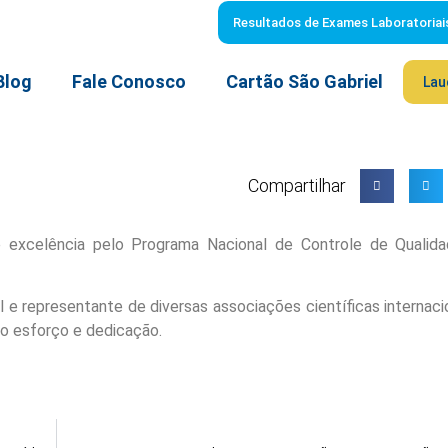
Resultados de Exames Laboratoriai
Blog
Fale Conosco
Cartão São Gabriel
Lau
Compartilhar
e excelência pelo Programa Nacional de Controle de Qualid
l e representante de diversas associações científicas internac
so esforço e dedicação.