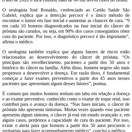
O urologista José Ronaldo, credenciado ao Cartão Saúde São
Gabriel, explica que a detecção precoce é o único método de
encontrar o tumor em fase inicial e aumentar as chances de cura. “9
em cada 10 homens diagnosticados na fase inicial do câncer de
próstata são curados, ou seja, em 90% dos casos conseguimos obter
cura do paciente. Por isso, o diagnóstico precoce é tão importante”,
afirma o médico.
O urologista também explica que alguns fatores de riscos estão
relacionados ao desenvolvimento do câncer de próstata. “Os
principais são envelhecimento, pacientes a partir dos 50 anos e
histórico do câncer na família. Além disso, homens negros são mais
propensos a desenvolver a doença. Em razão disso, é fundamental
começar a fazer exames preventivos a partir dos 45 anos nesses
pacientes que apresentam algum desses fatores”, pontua.
É comum que muitos homens tenham um tabu em relação a doença
e ao exame preventivo, conhecido como o exame de toque retal, isso
contribui para o avanço da doença. “Nas fases iniciais, o câncer de
próstata não apresenta sintomas. Muitas vezes quando esse paciente
apresenta algum sintoma, o câncer já está em estado avançado e, em
alguns casos, perdemos a capacidade de cura do paciente. Por isso,
existe o alerta para que homens a partir dos 50 anos procurem o
urologista para fazer acompanhamento médico”, conclui o médico.