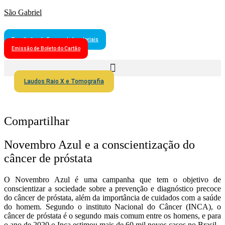
São Gabriel
Resultados de Exames Laboratoriais
Emissão de Boleto do Cartão
Laudos Raio X e Tomografia
Compartilhar
Novembro Azul e a conscientização do
câncer de próstata
O Novembro Azul é uma campanha que tem o objetivo de
conscientizar a sociedade sobre a prevenção e diagnóstico precoce
do câncer de próstata, além da importância de cuidados com a saúde
do homem. Segundo o instituto Nacional do Câncer (INCA), o
câncer de próstata é o segundo mais comum entre os homens, e para
o ano de 2020 o Inca estimou mais de 60 mil novos casos no Brasil.