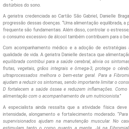
distúrbios do sono.
A geriatra credenciada ao Cartão São Gabriel, Danielle Brag
progressão dessas doenças. “Uma alimentação equilibrada, a
frequente são fundamentais. Além disso, controlar o estresse,
o consumo excessivo de álcool também contribuem para o bem-
Com acompanhamento médico e a adoção de estratégias ad
qualidade de vida. A geriatra Danielle destaca que alimentaçã
equilibrada contribui para a saúde cerebral, alivia os sintom
frutas, vegetais, grãos integrais e ômega-3, protege o cé
ultraprocessados melhora o bem-estar geral. Para a Fibromi
ajudam a reduzir os sintomas, sendo importante limitar o consu
D fortalecem a saúde óssea e reduzem inflamações. Como ca
alimentação com o acompanhamento de um nutricionista
.”
A especialista ainda ressalta que a atividade física deve 
intensidade, alongamento e fortalecimento moderado. “
Para
supervisionados ajudam na manutenção muscular. No caso
estimulam tanto o corpo quanto a mente. Já na Fibromialg