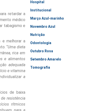
Hospital
Institucional
ara retardar a
Março Azul-marinho
hamento médico
tar tabagismo e
Novembro Azul
Nutrição
 e melhorar a
Odontologia
to. “
Uma dieta
Outubro Rosa
rrânea, rica em
es e alimentos
Setembro Amarelo
tação adequada
Tomografia
lcio e vitamina
dividualizar a
ícios de baixa
de resistência
cios rítmicos
tribuem para a