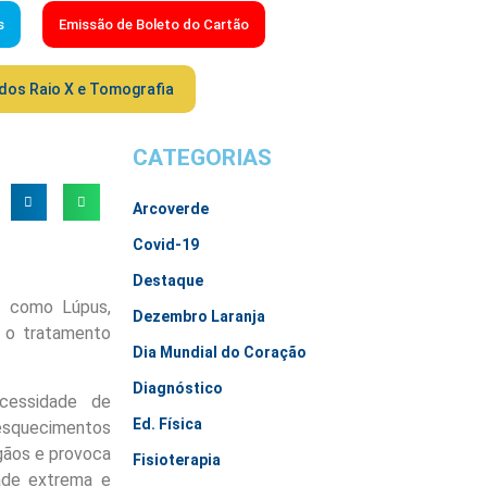
s
Emissão de Boleto do Cartão
dos Raio X e Tomografia
CATEGORIAS
Arcoverde
Covid-19
Destaque
s como Lúpus,
Dezembro Laranja
r o tratamento
Dia Mundial do Coração
Diagnóstico
cessidade de
Ed. Física
esquecimentos
gãos e provoca
Fisioterapia
dade extrema e