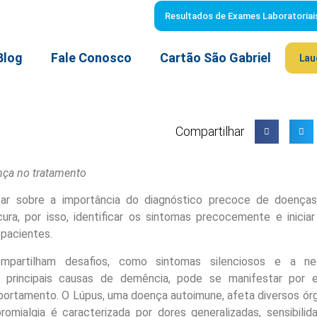
Resultados de Exames Laboratoriai
Blog
Fale Conosco
Cartão São Gabriel
Lau
Compartilhar
ença no tratamento
ar sobre a importância do diagnóstico precoce de doença
ra, por isso, identificar os sintomas precocemente e inicia
 pacientes.
mpartilham desafios, como sintomas silenciosos e a ne
principais causas de demência, pode se manifestar por 
ortamento. O Lúpus, uma doença autoimune, afeta diversos ór
bromialgia é caracterizada por dores generalizadas, sensibili