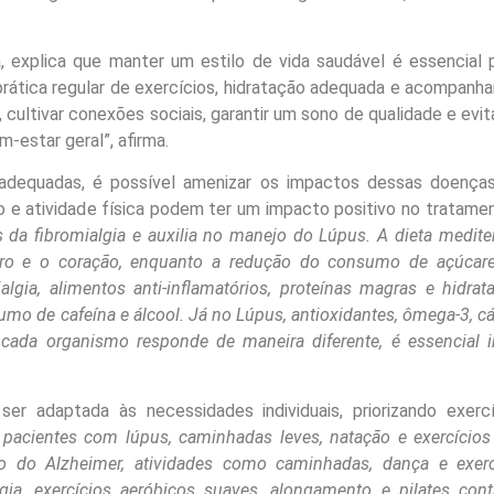
a, explica que manter um estilo de vida saudável é essencial p
 prática regular de exercícios, hidratação adequada e acompan
 cultivar conexões sociais, garantir um sono de qualidade e evi
estar geral”, afirma.
equadas, é possível amenizar os impactos dessas doenças
o e atividade física podem ter um impacto positivo no tratamen
as da fibromialgia e auxilia no manejo do Lúpus. A dieta medite
rebro e o coração, enquanto a redução do consumo de açúcar
algia, alimentos anti-inflamatórios, proteínas magras e hidra
mo de cafeína e álcool. Já no Lúpus, antioxidantes, ômega-3, cá
da organismo responde de maneira diferente, é essencial in
ser adaptada às necessidades individuais, priorizando exerc
 pacientes com lúpus, caminhadas leves, natação e exercícios 
 do Alzheimer, atividades como caminhadas, dança e exercí
ia, exercícios aeróbicos suaves, alongamento e pilates con