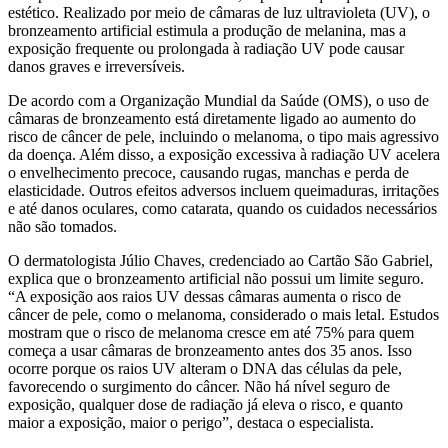
estético. Realizado por meio de câmaras de luz ultravioleta (UV), o
bronzeamento artificial estimula a produção de melanina, mas a
exposição frequente ou prolongada à radiação UV pode causar
danos graves e irreversíveis.
De acordo com a Organização Mundial da Saúde (OMS), o uso de
câmaras de bronzeamento está diretamente ligado ao aumento do
risco de câncer de pele, incluindo o melanoma, o tipo mais agressivo
da doença. Além disso, a exposição excessiva à radiação UV acelera
o envelhecimento precoce, causando rugas, manchas e perda de
elasticidade. Outros efeitos adversos incluem queimaduras, irritações
e até danos oculares, como catarata, quando os cuidados necessários
não são tomados.
O dermatologista Júlio Chaves, credenciado ao Cartão São Gabriel,
explica que o bronzeamento artificial não possui um limite seguro.
“A exposição aos raios UV dessas câmaras aumenta o risco de
câncer de pele, como o melanoma, considerado o mais letal. Estudos
mostram que o risco de melanoma cresce em até 75% para quem
começa a usar câmaras de bronzeamento antes dos 35 anos. Isso
ocorre porque os raios UV alteram o DNA das células da pele,
favorecendo o surgimento do câncer. Não há nível seguro de
exposição, qualquer dose de radiação já eleva o risco, e quanto
maior a exposição, maior o perigo”, destaca o especialista.