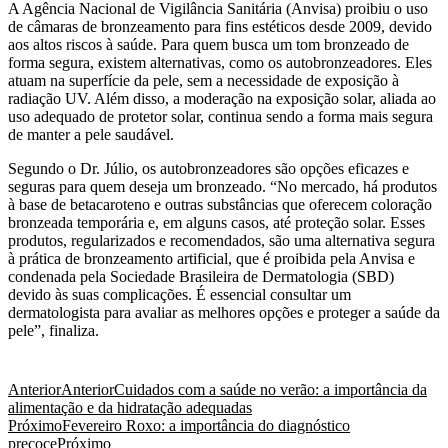
A Agência Nacional de Vigilância Sanitária (Anvisa) proibiu o uso
de câmaras de bronzeamento para fins estéticos desde 2009, devido
aos altos riscos à saúde. Para quem busca um tom bronzeado de
forma segura, existem alternativas, como os autobronzeadores. Eles
atuam na superfície da pele, sem a necessidade de exposição à
radiação UV. Além disso, a moderação na exposição solar, aliada ao
uso adequado de protetor solar, continua sendo a forma mais segura
de manter a pele saudável.
Segundo o Dr. Júlio, os autobronzeadores são opções eficazes e
seguras para quem deseja um bronzeado. “No mercado, há produtos
à base de betacaroteno e outras substâncias que oferecem coloração
bronzeada temporária e, em alguns casos, até proteção solar. Esses
produtos, regularizados e recomendados, são uma alternativa segura
à prática de bronzeamento artificial, que é proibida pela Anvisa e
condenada pela Sociedade Brasileira de Dermatologia (SBD)
devido às suas complicações. É essencial consultar um
dermatologista para avaliar as melhores opções e proteger a saúde da
pele”, finaliza.
Anterior
Anterior
Cuidados com a saúde no verão: a importância da
alimentação e da hidratação adequadas
Próximo
Fevereiro Roxo: a importância do diagnóstico
precoce
Próximo