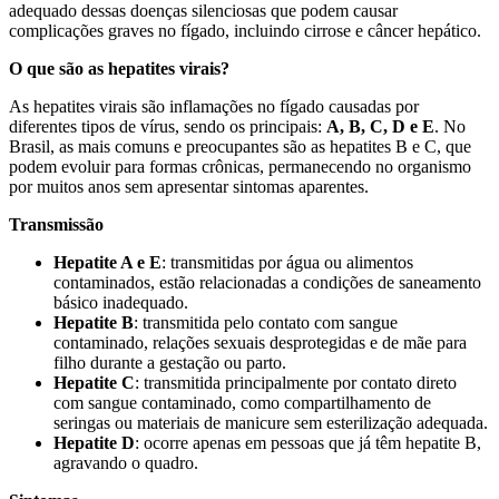
adequado dessas doenças silenciosas que podem causar
complicações graves no fígado, incluindo cirrose e câncer hepático.
O que são as hepatites virais?
As hepatites virais são inflamações no fígado causadas por
diferentes tipos de vírus, sendo os principais:
A, B, C, D e E
. No
Brasil, as mais comuns e preocupantes são as hepatites B e C, que
podem evoluir para formas crônicas, permanecendo no organismo
por muitos anos sem apresentar sintomas aparentes.
Transmissão
Hepatite A e E
: transmitidas por água ou alimentos
contaminados, estão relacionadas a condições de saneamento
básico inadequado.
Hepatite B
: transmitida pelo contato com sangue
contaminado, relações sexuais desprotegidas e de mãe para
filho durante a gestação ou parto.
Hepatite C
: transmitida principalmente por contato direto
com sangue contaminado, como compartilhamento de
seringas ou materiais de manicure sem esterilização adequada.
Hepatite D
: ocorre apenas em pessoas que já têm hepatite B,
agravando o quadro.