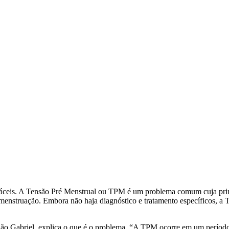
fáceis. A Tensão Pré Menstrual ou TPM é um problema comum cuja princ
a menstruação. Embora não haja diagnóstico e tratamento específicos, a
São Gabriel, explica o que é o problema. “A TPM ocorre em um período