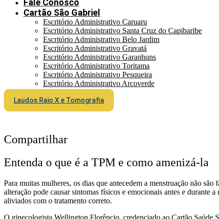
Fale Conosco
Cartão São Gabriel
Escritório Administrativo Caruaru
Escritório Administrativo Santa Cruz do Capibaribe
Escritório Administrativo Belo Jardim
Escritório Administrativo Gravatá
Escritório Administrativo Garanhuns
Escritório Administrativo Toritama
Escritório Administrativo Pesqueira
Escritório Administrativo Arcoverde
Laudos Raio X e Tomografia
Compartilhar
Entenda o que é a TPM e como amenizá-la
Para muitas mulheres, os dias que antecedem a menstruação não são 
alteração pode causar sintomas físicos e emocionais antes e durante 
aliviados com o tratamento correto.
O ginecologista Wellington Florêncio, credenciado ao Cartão Saúde 