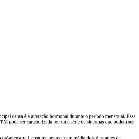
ipal causa é a alteração hormonal durante o período menstrual. Essa
 TPM pode ser caracterizada por uma série de sintomas que podem ser
 pré-menstrual, costuma aparecer em média dois dias antes da