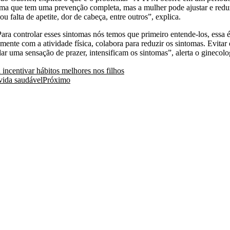
a que tem uma prevenção completa, mas a mulher pode ajustar e reduzi
falta de apetite, dor de cabeça, entre outros”, explica.
ara controlar esses sintomas nós temos que primeiro entende-los, essa 
mente com a atividade física, colabora para reduzir os sintomas. Evita
r uma sensação de prazer, intensificam os sintomas”, alerta o ginecolo
 incentivar hábitos melhores nos filhos
vida saudável
Próximo