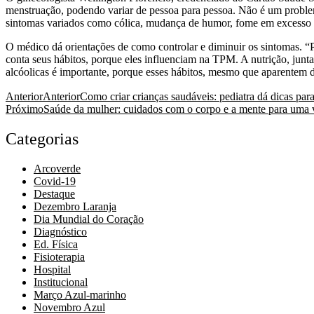
menstruação, podendo variar de pessoa para pessoa. Não é um problem
sintomas variados como cólica, mudança de humor, fome em excesso ou 
O médico dá orientações de como controlar e diminuir os sintomas. “P
conta seus hábitos, porque eles influenciam na TPM. A nutrição, junta
alcóolicas é importante, porque esses hábitos, mesmo que aparentem da
Anterior
Anterior
Como criar crianças saudáveis: pediatra dá dicas para
Próximo
Saúde da mulher: cuidados com o corpo e a mente para uma 
Categorias
Arcoverde
Covid-19
Destaque
Dezembro Laranja
Dia Mundial do Coração
Diagnóstico
Ed. Física
Fisioterapia
Hospital
Institucional
Março Azul-marinho
Novembro Azul