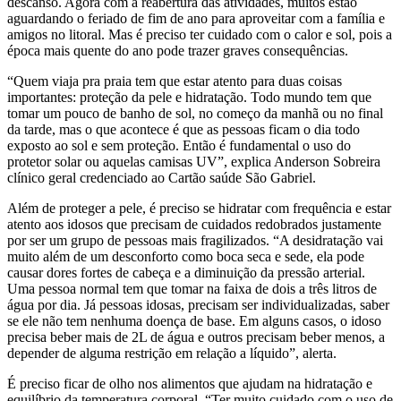
descanso. Agora com a reabertura das atividades, muitos estão
aguardando o feriado de fim de ano para aproveitar com a família e
amigos no litoral. Mas é preciso ter cuidado com o calor e sol, pois a
época mais quente do ano pode trazer graves consequências.
“Quem viaja pra praia tem que estar atento para duas coisas
importantes: proteção da pele e hidratação. Todo mundo tem que
tomar um pouco de banho de sol, no começo da manhã ou no final
da tarde, mas o que acontece é que as pessoas ficam o dia todo
exposto ao sol e sem proteção. Então é fundamental o uso do
protetor solar ou aquelas camisas UV”, explica Anderson Sobreira
clínico geral credenciado ao Cartão saúde São Gabriel.
Além de proteger a pele, é preciso se hidratar com frequência e estar
atento aos idosos que precisam de cuidados redobrados justamente
por ser um grupo de pessoas mais fragilizados. “A desidratação vai
muito além de um desconforto como boca seca e sede, ela pode
causar dores fortes de cabeça e a diminuição da pressão arterial.
Uma pessoa normal tem que tomar na faixa de dois a três litros de
água por dia. Já pessoas idosas, precisam ser individualizadas, saber
se ele não tem nenhuma doença de base. Em alguns casos, o idoso
precisa beber mais de 2L de água e outros precisam beber menos, a
depender de alguma restrição em relação a líquido”, alerta.
É preciso ficar de olho nos alimentos que ajudam na hidratação e
equilíbrio da temperatura corporal. “Ter muito cuidado com o uso de