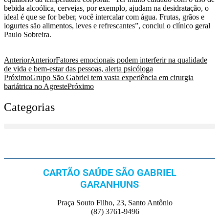
bebida alcoólica, cervejas, por exemplo, ajudam na desidratação, o
ideal é que se for beber, você intercalar com água. Frutas, grãos e
iogurtes são alimentos, leves e refrescantes”, conclui o clínico geral
Paulo Sobreira.
Anterior
Anterior
Fatores emocionais podem interferir na qualidade
de vida e bem-estar das pessoas, alerta psicóloga
Próximo
Grupo São Gabriel tem vasta experiência em cirurgia
bariátrica no Agreste
Próximo
Categorias
CARTÃO SAÚDE SÃO GABRIEL
GARANHUNS
Praça Souto Filho, 23, Santo Antônio
(87) 3761-9496