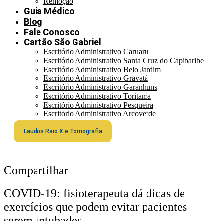
Remoção
Guia Médico
Blog
Fale Conosco
Cartão São Gabriel
Escritório Administrativo Caruaru
Escritório Administrativo Santa Cruz do Capibaribe
Escritório Administrativo Belo Jardim
Escritório Administrativo Gravatá
Escritório Administrativo Garanhuns
Escritório Administrativo Toritama
Escritório Administrativo Pesqueira
Escritório Administrativo Arcoverde
Laudos Raio X e Tomografia
Compartilhar
COVID-19: fisioterapeuta dá dicas de
exercícios que podem evitar pacientes
serem intubados