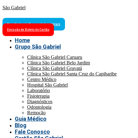
São Gabriel
Resultados de Exames Laboratoriais
Emissão de Boleto do Cartão
Home
Grupo São Gabriel
Clínica São Gabriel Caruaru
Clínica São Gabriel Belo Jardim
Clínica São Gabriel Gravatá
Clínica São Gabriel Santa Cruz do Capibaribe
Centro Médico
Hospital São Gabriel
Laboratório
Fisioterapia
Diagnósticos
Odontologia
Remoção
Guia Médico
Blog
Fale Conosco