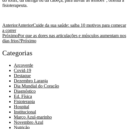
do tórax, da barriga ou da cabeça, para aliviar as tensões”, orienta a
fisioterapeuta.
Anterior
Anterior
Cuide da sua saúde: saiba 10 motivos para começar
a correr
Próximo
Por que as dores nas articulações e músculos aumentam nos
dias frios?
Próximo
Categorias
Arcoverde
Covid-19
Destaque
Dezembro Laranja
Dia Mundial do Coração
Diagnóstico
Ed. Física
Fisioterapia
Hospital
Institucional
Março Azul-marinho
Novembro Azul
Nutrição