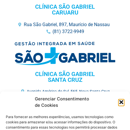
CLÍNICA SÃO GABRIEL
CARUARU
Rua São Gabriel, 897, Maurício de Nassau
(81) 3722-9949
CLÍNICA SÃO GABRIEL
SANTA CRUZ
Avenida América do Sul, 565, Nova Santa Cruz
(81) 3731-3675
Gerenciar Consentimento
de Cookies
HOSPITAL MEMORIAL SÃO GABRIEL
Para fornecer as melhores experiências, usamos tecnologias como
Av. José Veríssimo, 752, Maurício de Nassau
cookies para armazenar e/ou acessar informações do dispositivo. O
consentimento para essas tecnologias nos permitirá processar dados
(81) 3727-7250