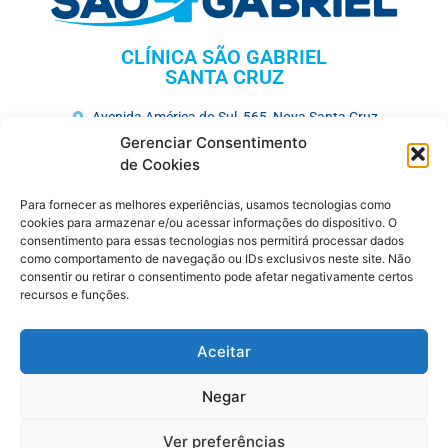
CLÍNICA SÃO GABRIEL
SANTA CRUZ
Avenida América do Sul, 565, Nova Santa Cruz
(81) 3731-3675
Gerenciar Consentimento
de Cookies
HOSPITAL MEMORIAL SÃO GABRIEL
Para fornecer as melhores experiências, usamos tecnologias como
Av. José Veríssimo, 752, Maurício de Nassau
cookies para armazenar e/ou acessar informações do dispositivo. O
consentimento para essas tecnologias nos permitirá processar dados
(81) 3727-7250
como comportamento de navegação ou IDs exclusivos neste site. Não
consentir ou retirar o consentimento pode afetar negativamente certos
CENTRO MÉDICO
recursos e funções.
R. Saldanha Marinho , 383, Maurício de Nassau
(81) 3721-6480
Aceitar
(81) 9.9401-8679
Negar
DIAGNÓSTICO SÃO GABRIEL
Ver preferências