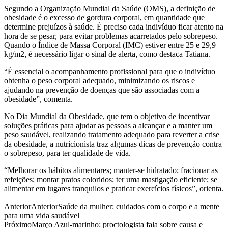
Segundo a Organização Mundial da Saúde (OMS), a definição de
obesidade é o excesso de gordura corporal, em quantidade que
determine prejuízos à saúde. É preciso cada indivíduo ficar atento na
hora de se pesar, para evitar problemas acarretados pelo sobrepeso.
Quando o Índice de Massa Corporal (IMC) estiver entre 25 e 29,9
kg/m2, é necessário ligar o sinal de alerta, como destaca Tatiana.
“É essencial o acompanhamento profissional para que o indivíduo
obtenha o peso corporal adequado, minimizando os riscos e
ajudando na prevenção de doenças que são associadas com a
obesidade”, comenta.
No Dia Mundial da Obesidade, que tem o objetivo de incentivar
soluções práticas para ajudar as pessoas a alcançar e a manter um
peso saudável, realizando tratamento adequado para reverter a crise
da obesidade, a nutricionista traz algumas dicas de prevenção contra
o sobrepeso, para ter qualidade de vida.
“Melhorar os hábitos alimentares; manter-se hidratado; fracionar as
refeições; montar pratos coloridos; ter uma mastigação eficiente; se
alimentar em lugares tranquilos e praticar exercícios físicos”, orienta.
Anterior
Anterior
Saúde da mulher: cuidados com o corpo e a mente
para uma vida saudável
Próximo
Março Azul-marinho: proctologista fala sobre causa e