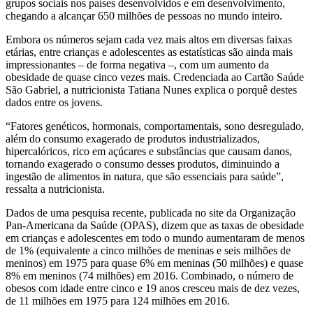
grupos sociais nos países desenvolvidos e em desenvolvimento,
chegando a alcançar 650 milhões de pessoas no mundo inteiro.
Embora os números sejam cada vez mais altos em diversas faixas
etárias, entre crianças e adolescentes as estatísticas são ainda mais
impressionantes – de forma negativa –, com um aumento da
obesidade de quase cinco vezes mais. Credenciada ao Cartão Saúde
São Gabriel, a nutricionista Tatiana Nunes explica o porquê destes
dados entre os jovens.
“Fatores genéticos, hormonais, comportamentais, sono desregulado,
além do consumo exagerado de produtos industrializados,
hipercalóricos, rico em açúcares e substâncias que causam danos,
tornando exagerado o consumo desses produtos, diminuindo a
ingestão de alimentos in natura, que são essenciais para saúde”,
ressalta a nutricionista.
Dados de uma pesquisa recente, publicada no site da Organização
Pan-Americana da Saúde (OPAS), dizem que as taxas de obesidade
em crianças e adolescentes em todo o mundo aumentaram de menos
de 1% (equivalente a cinco milhões de meninas e seis milhões de
meninos) em 1975 para quase 6% em meninas (50 milhões) e quase
8% em meninos (74 milhões) em 2016. Combinado, o número de
obesos com idade entre cinco e 19 anos cresceu mais de dez vezes,
de 11 milhões em 1975 para 124 milhões em 2016.