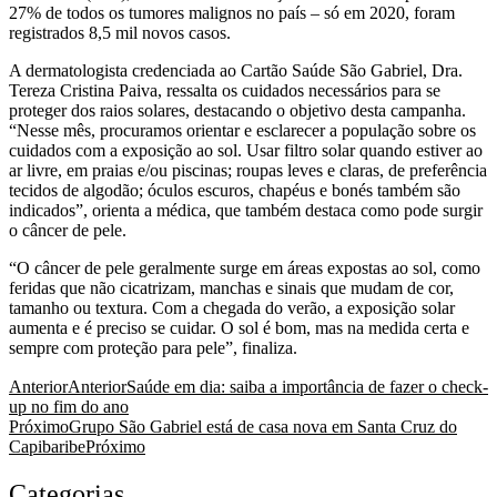
27% de todos os tumores malignos no país – só em 2020, foram
registrados 8,5 mil novos casos.
A dermatologista credenciada ao Cartão Saúde São Gabriel, Dra.
Tereza Cristina Paiva, ressalta os cuidados necessários para se
proteger dos raios solares, destacando o objetivo desta campanha.
“Nesse mês, procuramos orientar e esclarecer a população sobre os
cuidados com a exposição ao sol. Usar filtro solar quando estiver ao
ar livre, em praias e/ou piscinas; roupas leves e claras, de preferência
tecidos de algodão; óculos escuros, chapéus e bonés também são
indicados”, orienta a médica, que também destaca como pode surgir
o câncer de pele.
“O câncer de pele geralmente surge em áreas expostas ao sol, como
feridas que não cicatrizam, manchas e sinais que mudam de cor,
tamanho ou textura. Com a chegada do verão, a exposição solar
aumenta e é preciso se cuidar. O sol é bom, mas na medida certa e
sempre com proteção para pele”, finaliza.
Anterior
Anterior
Saúde em dia: saiba a importância de fazer o check-
up no fim do ano
Próximo
Grupo São Gabriel está de casa nova em Santa Cruz do
Capibaribe
Próximo
Categorias