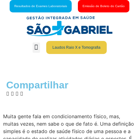
Resultados de Exames Laboratoriais
Emissão de Boleto do Cartão
Laudos Raio X e Tomografia
Grupo São Gabriel
Guia Médico
Fale Conosco
Cartão São Gabriel
Compartilhar
Muita gente fala em condicionamento físico, mas,
muitas vezes, nem sabe o que de fato é. Uma definição
simples é o estado de saúde físico de uma pessoa e a
capacidade de realizar atividades diárias e esportes. É