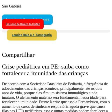
São Gabriel
Resultados de Exames Laboratoriais
Emissão de Boleto do Cartão
Laudos Raio X e Tomografia
Compartilhar
Crise pediátrica em PE: saiba como
fortalecer a imunidade das crianças
De acordo com a Sociedade Brasileira de Pediatria, a frequência de
adoecimentos das crianças acontece, principalmente, até os dois
anos de vida, porque elas têm um sistema imunológico ainda
imaturo. O aleitamento materno será fundamental nessa idade para
fortalecer a imunidade. Frente à crise que assola Pernambuco, com o
aumento de casos de síndrome respiratória aguda grave que causa
filas nas UTIs pediátricas, essa e outras medidas podem fortalecer a