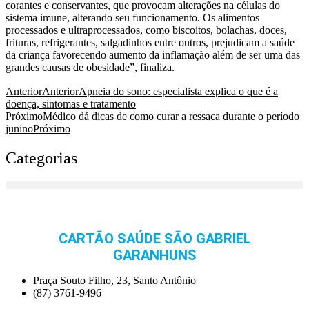
corantes e conservantes, que provocam alterações na células do
sistema imune, alterando seu funcionamento. Os alimentos
processados e ultraprocessados, como biscoitos, bolachas, doces,
frituras, refrigerantes, salgadinhos entre outros, prejudicam a saúde
da criança favorecendo aumento da inflamação além de ser uma das
grandes causas de obesidade”, finaliza.
Anterior
Anterior
Apneia do sono: especialista explica o que é a
doença, sintomas e tratamento
Próximo
Médico dá dicas de como curar a ressaca durante o período
junino
Próximo
Categorias
CARTÃO SAÚDE SÃO GABRIEL
GARANHUNS
Praça Souto Filho, 23, Santo Antônio
(87) 3761-9496