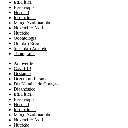
Ed. Física
Fisioterapia
Hospital
Institucional
Março Azul-marinho
Novembro Azul
Nutrição
Odontologia
Outubro Rosa
Setembro Amarelo
Tomografia
Arcoverde
Covid-19
Destaque
Dezembro Laranja
Dia Mundial do Coração
Diagnóstico
Ed. Física
Fisioterapia
Hospital
Institucional
Março Azul-marinho
Novembro Azul
Nutrição