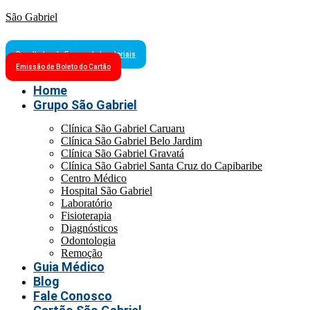
São Gabriel
Resultados de Exames Laboratoriais
Emissão de Boleto do Cartão
Home
Grupo São Gabriel
Clínica São Gabriel Caruaru
Clínica São Gabriel Belo Jardim
Clínica São Gabriel Gravatá
Clínica São Gabriel Santa Cruz do Capibaribe
Centro Médico
Hospital São Gabriel
Laboratório
Fisioterapia
Diagnósticos
Odontologia
Remoção
Guia Médico
Blog
Fale Conosco