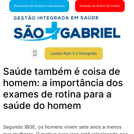
Resultados de Exames Laboratoriais
Emissão de Boleto do Cartão
Laudos Raio X e Tomografia
Grupo São Gabriel
Guia Médico
Fale Conosco
Cartão São Gabriel
Saúde também é coisa de
homem: a importância dos
exames de rotina para a
saúde do homem
Segundo IBGE, os homens vivem sete anos a menos
que mulheres. O motivo para isso está relacionado aos