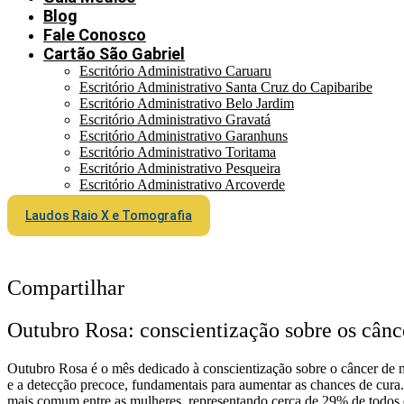
Blog
Fale Conosco
Cartão São Gabriel
Escritório Administrativo Caruaru
Escritório Administrativo Santa Cruz do Capibaribe
Escritório Administrativo Belo Jardim
Escritório Administrativo Gravatá
Escritório Administrativo Garanhuns
Escritório Administrativo Toritama
Escritório Administrativo Pesqueira
Escritório Administrativo Arcoverde
Laudos Raio X e Tomografia
Compartilhar
Outubro Rosa: conscientização sobre os cânc
Outubro Rosa é o mês dedicado à conscientização sobre o câncer de 
e a detecção precoce, fundamentais para aumentar as chances de cura
mais comum entre as mulheres, representando cerca de 29% de todos 