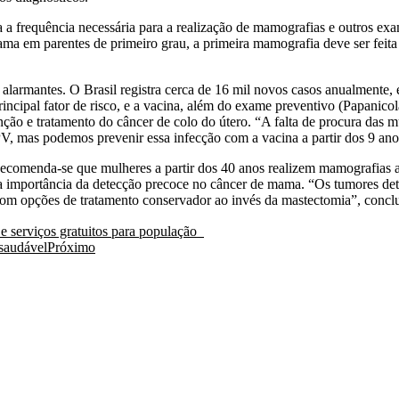
 a frequência necessária para a realização de mamografias e outros ex
a em parentes de primeiro grau, a primeira mamografia deve ser feita 
alarmantes. O Brasil registra cerca de 16 mil novos casos anualmente, e
incipal fator de risco, e a vacina, além do exame preventivo (Papanicol
nção e tratamento do câncer de colo do útero. “A falta de procura das m
, mas podemos prevenir essa infecção com a vacina a partir dos 9 anos
ecomenda-se que mulheres a partir dos 40 anos realizem mamografias a
 a importância da detecção precoce no câncer de mama. “Os tumores de
om opções de tratamento conservador ao invés da mastectomia”, conclu
 serviços gratuitos para população
saudável
Próximo