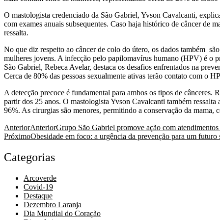
O mastologista credenciado da São Gabriel, Yvson Cavalcanti, explica
com exames anuais subsequentes. Caso haja histórico de câncer de mam
ressalta.
No que diz respeito ao câncer de colo do útero, os dados também são 
mulheres jovens. A infecção pelo papilomavírus humano
(
HPV) é o pr
São Gabriel, Rebeca Avelar, destaca os desafios enfrentados na preve
Cerca de 80% das pessoas sexualmente ativas terão contato com o HPV
A detecção precoce é fundamental para ambos os tipos de cânceres. R
partir dos 25 anos. O mastologista Yvson Cavalcanti também ressalta
96%. As cirurgias são menores, permitindo a conservação da mama, c
Anterior
Anterior
Grupo São Gabriel promove ação com atendimentos e
Próximo
Obesidade em foco: a urgência da prevenção para um futuro 
Categorias
Arcoverde
Covid-19
Destaque
Dezembro Laranja
Dia Mundial do Coração