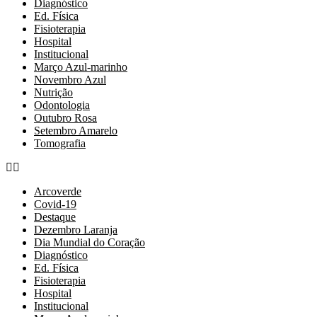
Diagnóstico
Ed. Física
Fisioterapia
Hospital
Institucional
Março Azul-marinho
Novembro Azul
Nutrição
Odontologia
Outubro Rosa
Setembro Amarelo
Tomografia
Arcoverde
Covid-19
Destaque
Dezembro Laranja
Dia Mundial do Coração
Diagnóstico
Ed. Física
Fisioterapia
Hospital
Institucional