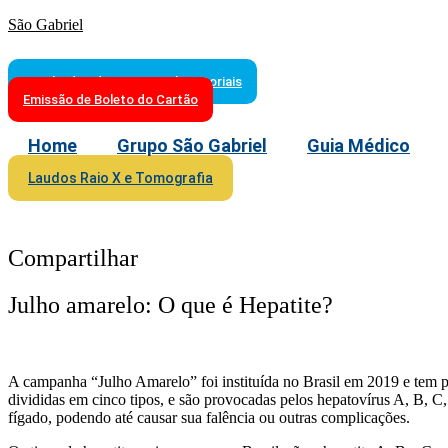
São Gabriel
Resultados de Exames Laboratoriais
Emissão de Boleto do Cartão
Home
Grupo São Gabriel
Guia Médico
Laudos Raio X e Tomografia
Compartilhar
Julho amarelo: O que é Hepatite?
A campanha “Julho Amarelo” foi instituída no Brasil em 2019 e tem por 
divididas em cinco tipos, e são provocadas pelos hepatovírus A, B, C
fígado, podendo até causar sua falência ou outras complicações.