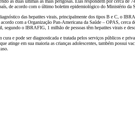
sendo as duas últimas as mais perigosas. Elas respondem por cerca de 74
país, de acordo com o último boletim epidemiológico do Ministério da 
iagnóstico das hepatites virais, principalmente dos tipos B e C, o IBR
 acordo com a Organização Pan-Americana da Saúde – OPAS, cerca de
asil, segundo o IBRAFIG, 1 milhão de pessoas têm hepatites virais e d
 cura e pode ser diagnosticada e tratada pelos serviços públicos e priv
ue atinge em sua maioria as crianças adolescentes, também possui vacin
caso.