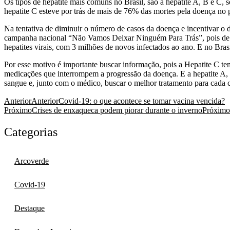
Os tipos de hepatite mais comuns no Brasil, são a hepatite A, B e C, 
hepatite C esteve por trás de mais de 76% das mortes pela doença no 
Na tentativa de diminuir o número de casos da doença e incentivar o d
campanha nacional “Não Vamos Deixar Ninguém Para Trás”, pois de
hepatites virais, com 3 milhões de novos infectados ao ano. E no Br
Por esse motivo é importante buscar informação, pois a Hepatite C tem
medicações que interrompem a progressão da doença. E a hepatite A, q
sangue e, junto com o médico, buscar o melhor tratamento para cada 
Anterior
Anterior
Covid-19: o que acontece se tomar vacina vencida?
Próximo
Crises de enxaqueca podem piorar durante o inverno
Próximo
Categorias
Arcoverde
Covid-19
Destaque