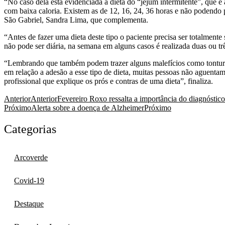
“No caso dela está evidenciada a dieta do “jejum intermitente”, que é
com baixa caloria. Existem as de 12, 16, 24, 36 horas e não podendo 
São Gabriel, Sandra Lima, que complementa.
“Antes de fazer uma dieta deste tipo o paciente precisa ser totalmen
não pode ser diária, na semana em alguns casos é realizada duas ou três
“Lembrando que também podem trazer alguns malefícios como tonturas,
em relação a adesão a esse tipo de dieta, muitas pessoas não aguenta
profissional que explique os prós e contras de uma dieta”, finaliza.
Anterior
Anterior
Fevereiro Roxo ressalta a importância do diagnóstic
Próximo
Alerta sobre a doença de Alzheimer
Próximo
Categorias
Arcoverde
Covid-19
Destaque