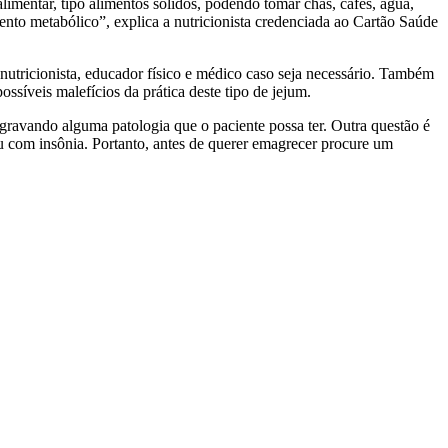
limentar, tipo alimentos sólidos, podendo tomar chás, cafés, água,
nto metabólico”, explica a nutricionista credenciada ao Cartão Saúde
nutricionista, educador físico e médico caso seja necessário. Também
ossíveis malefícios da prática deste tipo de jejum.
ravando alguma patologia que o paciente possa ter. Outra questão é
ou com insônia. Portanto, antes de querer emagrecer procure um