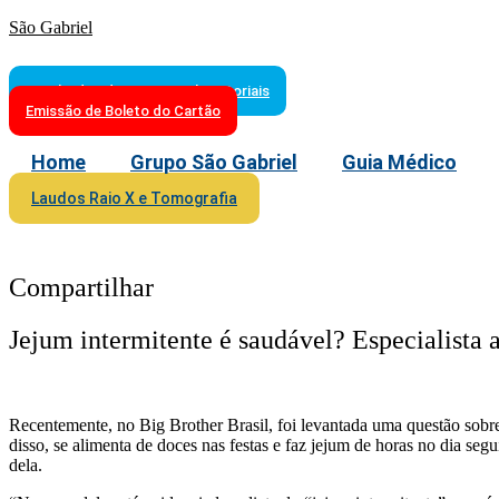
São Gabriel
Resultados de Exames Laboratoriais
Emissão de Boleto do Cartão
Home
Grupo São Gabriel
Guia Médico
Laudos Raio X e Tomografia
Compartilhar
Jejum intermitente é saudável? Especialista 
Recentemente, no Big Brother Brasil, foi levantada uma questão sobre 
disso, se alimenta de doces nas festas e faz jejum de horas no dia segu
dela.