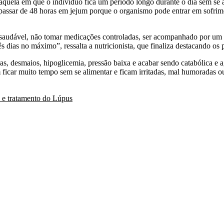
 aquela em que o indivíduo fica um período longo durante o dia sem se a
passar de 48 horas em jejum porque o organismo pode entrar em sofrime
te saudável, não tomar medicações controladas, ser acompanhado por um 
 dias no máximo”, ressalta a nutricionista, que finaliza destacando os p
 desmaios, hipoglicemia, pressão baixa e acabar sendo catabólica e ag
m ficar muito tempo sem se alimentar e ficam irritadas, mal humoradas 
o e tratamento do Lúpus