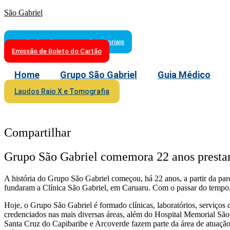
São Gabriel
Resultados de Exames Laboratoriais
Emissão de Boleto do Cartão
Home
Grupo São Gabriel
Guia Médico
Laudos Raio X e Tomografia
Compartilhar
Grupo São Gabriel comemora 22 anos prestan
A história do Grupo São Gabriel começou, há 22 anos, a partir da par
fundaram a Clínica São Gabriel, em Caruaru. Com o passar do tempo,
Hoje, o Grupo São Gabriel é formado clínicas, laboratórios, serviços 
credenciados nas mais diversas áreas, além do Hospital Memorial São 
Santa Cruz do Capibaribe e Arcoverde fazem parte da área de atuaçã