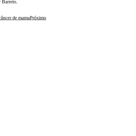
 Barreto.
 câncer de mama
Próximo