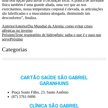
uma boa opção para ativar a circulação local. A prática de atividade
física também é uma grande aliada, uma vez que ao nos
exercitarmos, nossa temperatura corporal é elevada, as articulações
são lubrificadas e a musculatura alongada, diminuindo tais
desconfortos”, finaliza.
Anterior
Anterior
Dia Mundial da Alergia: como evitar crises
alérgicas no inverno
Próximo
Teste respiratório de hidrogênio: saiba o que é e para que
serve
Próximo
Categorias
CARTÃO SAÚDE SÃO GABRIEL
GARANHUNS
Praça Souto Filho, 23, Santo Antônio
(87) 3761-9496
CLÍNICA SÃO GABRIEL