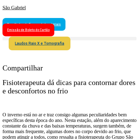
São Gabriel
Resultados de Exames Laboratoriais
Emissão de Boleto do Cartão
Laudos Raio X e Tomografia
Compartilhar
Fisioterapeuta dá dicas para contornar dores
e desconfortos no frio
O inverno está no ar e traz consigo algumas peculiaridades bem
específicas desta época do ano. Nesta estação, além do aparecimento
constante da chuva e das baixas temperaturas, surgem também, de
forma mais frequente, algumas dores no corpo devido ao frio, que
podem atingir a todos, como ressalta a fisioterapeuta do Grupo São