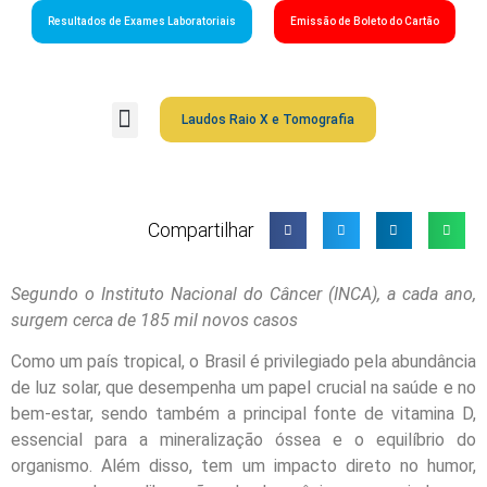
Resultados de Exames Laboratoriais
Emissão de Boleto do Cartão
Laudos Raio X e Tomografia
Grupo São Gabriel
Guia Médico
Fale Conosco
Cartão São Gabriel
Compartilhar
Segundo o Instituto Nacional do Câncer (INCA), a cada ano,
surgem cerca de 185 mil novos casos
Como um país tropical, o Brasil é privilegiado pela abundância
de luz solar, que desempenha um papel crucial na saúde e no
bem-estar, sendo também a principal fonte de vitamina D,
essencial para a mineralização óssea e o equilíbrio do
organismo. Além disso, tem um impacto direto no humor,