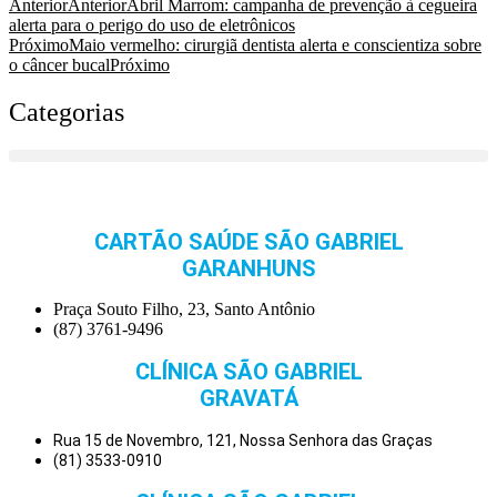
Anterior
Anterior
Abril Marrom: campanha de prevenção à cegueira
alerta para o perigo do uso de eletrônicos
Próximo
Maio vermelho: cirurgiã dentista alerta e conscientiza sobre
o câncer bucal
Próximo
Categorias
CARTÃO SAÚDE SÃO GABRIEL
GARANHUNS
Praça Souto Filho, 23, Santo Antônio
(87) 3761-9496
CLÍNICA SÃO GABRIEL
GRAVATÁ
Rua 15 de Novembro, 121, Nossa Senhora das Graças
(81) 3533-0910