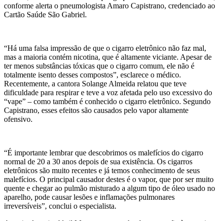
conforme alerta o pneumologista Amaro Capistrano, credenciado ao
Cartão Saúde São Gabriel.
“Há uma falsa impressão de que o cigarro eletrônico não faz mal,
mas a maioria contém nicotina, que é altamente viciante. Apesar de
ter menos substâncias tóxicas que o cigarro comum, ele não é
totalmente isento desses compostos”, esclarece o médico.
Recentemente, a cantora Solange Almeida relatou que teve
dificuldade para respirar e teve a voz afetada pelo uso excessivo do
“vape” – como também é conhecido o cigarro eletrônico. Segundo
Capistrano, esses efeitos são causados pelo vapor altamente
ofensivo.
“É importante lembrar que descobrimos os malefícios do cigarro
normal de 20 a 30 anos depois de sua existência. Os cigarros
eletrônicos são muito recentes e já temos conhecimento de seus
malefícios. O principal causador destes é o vapor, que por ser muito
quente e chegar ao pulmão misturado a algum tipo de óleo usado no
aparelho, pode causar lesões e inflamações pulmonares
irreversíveis”, conclui o especialista.