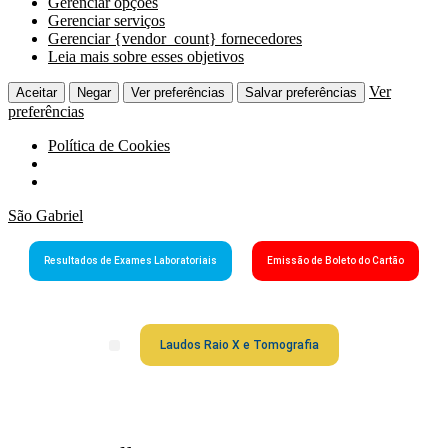
Gerenciar opções
Gerenciar serviços
Gerenciar {vendor_count} fornecedores
Leia mais sobre esses objetivos
Ver
Aceitar
Negar
Ver preferências
Salvar preferências
preferências
Política de Cookies
São Gabriel
Resultados de Exames Laboratoriais
Emissão de Boleto do Cartão
Laudos Raio X e Tomografia
Grupo São Gabriel
Guia Médico
Fale Conosco
Cartão São Gabriel