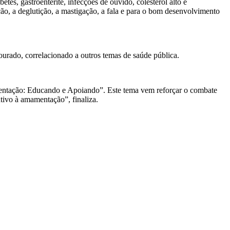
etes, gastroenterite, infecções de ouvido, colesterol alto e
ão, a deglutição, a mastigação, a fala e para o bom desenvolvimento
urado, correlacionado a outros temas de saúde pública.
tação: Educando e Apoiando”. Este tema vem reforçar o combate
tivo à amamentação”, finaliza.