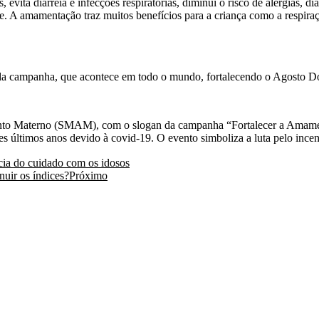
ita diarreia e infecções respiratórias, diminui o risco de alergias, diab
e. A amamentação traz muitos benefícios para a criança como a respiraç
a da campanha, que acontece em todo o mundo, fortalecendo o Agosto Do
nto Materno (SMAM), com o slogan da campanha “Fortalecer a Amamen
s últimos anos devido à covid-19. O evento simboliza a luta pelo incen
cia do cuidado com os idosos
nuir os índices?
Próximo