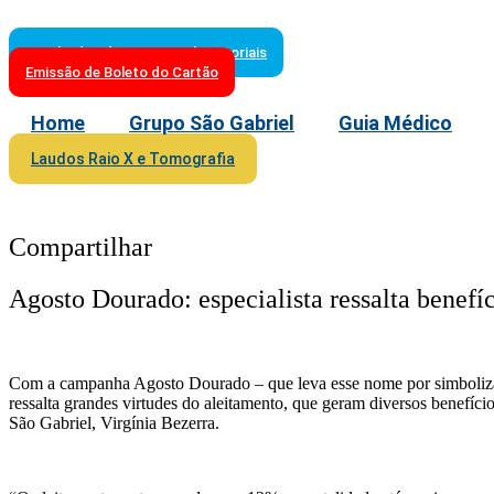
Resultados de Exames Laboratoriais
Emissão de Boleto do Cartão
Home
Grupo São Gabriel
Guia Médico
Laudos Raio X e Tomografia
Compartilhar
Agosto Dourado: especialista ressalta benef
Com a campanha Agosto Dourado – que leva esse nome por simbolizar 
ressalta grandes virtudes do aleitamento, que geram diversos benefíci
São Gabriel, Virgínia Bezerra.