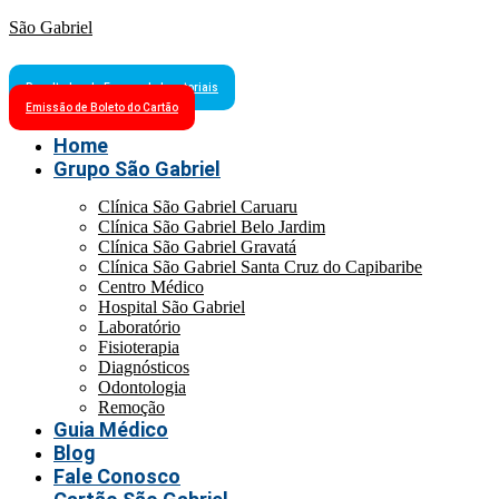
São Gabriel
Resultados de Exames Laboratoriais
Emissão de Boleto do Cartão
Home
Grupo São Gabriel
Clínica São Gabriel Caruaru
Clínica São Gabriel Belo Jardim
Clínica São Gabriel Gravatá
Clínica São Gabriel Santa Cruz do Capibaribe
Centro Médico
Hospital São Gabriel
Laboratório
Fisioterapia
Diagnósticos
Odontologia
Remoção
Guia Médico
Blog
Fale Conosco