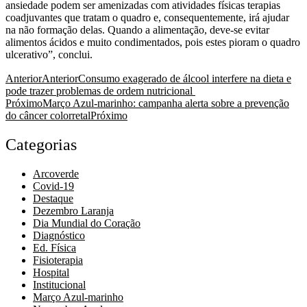
ansiedade podem ser amenizadas com atividades físicas terapias
coadjuvantes que tratam o quadro e, consequentemente, irá ajudar
na não formação delas. Quando a alimentação, deve-se evitar
alimentos ácidos e muito condimentados, pois estes pioram o quadro
ulcerativo”, conclui.
Anterior
Anterior
Consumo exagerado de álcool interfere na dieta e
pode trazer problemas de ordem nutricional
Próximo
Março Azul-marinho: campanha alerta sobre a prevenção
do câncer colorretal
Próximo
Categorias
Arcoverde
Covid-19
Destaque
Dezembro Laranja
Dia Mundial do Coração
Diagnóstico
Ed. Física
Fisioterapia
Hospital
Institucional
Março Azul-marinho