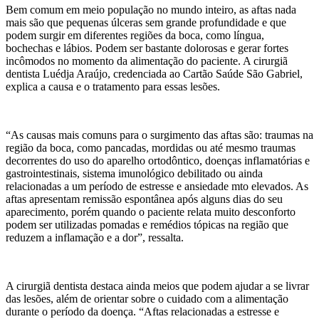
Bem comum em meio população no mundo inteiro, as aftas nada
mais são que pequenas úlceras sem grande profundidade e que
podem surgir em diferentes regiões da boca, como língua,
bochechas e lábios. Podem ser bastante dolorosas e gerar fortes
incômodos no momento da alimentação do paciente. A cirurgiã
dentista Luédja Araújo, credenciada ao Cartão Saúde São Gabriel,
explica a causa e o tratamento para essas lesões.
“As causas mais comuns para o surgimento das aftas são: traumas na
região da boca, como pancadas, mordidas ou até mesmo traumas
decorrentes do uso do aparelho ortodôntico, doenças inflamatórias e
gastrointestinais, sistema imunológico debilitado ou ainda
relacionadas a um período de estresse e ansiedade mto elevados. As
aftas apresentam remissão espontânea após alguns dias do seu
aparecimento, porém quando o paciente relata muito desconforto
podem ser utilizadas pomadas e remédios tópicas na região que
reduzem a inflamação e a dor”, ressalta.
A cirurgiã dentista destaca ainda meios que podem ajudar a se livrar
das lesões, além de orientar sobre o cuidado com a alimentação
durante o período da doença. “Aftas relacionadas a estresse e