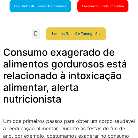
Resultados de Exames Laboratoriais
Emissão de Boleto do Cartão
Laudos Raio X e Tomografia
Grupo São Gabriel
Guia Médico
Fale Conosco
Cartão São Gabriel
Consumo exagerado de
alimentos gordurosos está
relacionado à intoxicação
alimentar, alerta
nutricionista
Um dos primeiros passos para obter um corpo saudável
a reeducação alimentar. Durante as festas de fim de
ano, por exemplo, costumamos exagerar no consumo