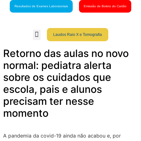
Resultados de Exames Laboratoriais
Emissão de Boleto do Cartão
Laudos Raio X e Tomografia
Grupo São Gabriel
Guia Médico
Fale Conosco
Cartão São Gabriel
Retorno das aulas no novo
normal: pediatra alerta
sobre os cuidados que
escola, pais e alunos
precisam ter nesse
momento
A pandemia da covid-19 ainda não acabou e, por