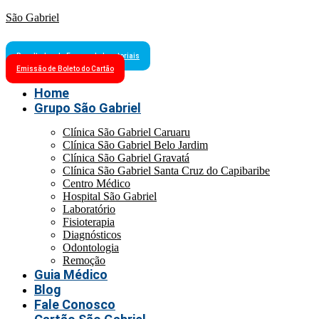
São Gabriel
Resultados de Exames Laboratoriais
Emissão de Boleto do Cartão
Home
Grupo São Gabriel
Clínica São Gabriel Caruaru
Clínica São Gabriel Belo Jardim
Clínica São Gabriel Gravatá
Clínica São Gabriel Santa Cruz do Capibaribe
Centro Médico
Hospital São Gabriel
Laboratório
Fisioterapia
Diagnósticos
Odontologia
Remoção
Guia Médico
Blog
Fale Conosco