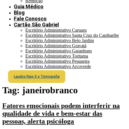
Remoção
Guia Médico
Blog
Fale Conosco
Cartão São Gabriel
Escritório Administrativo Caruaru
Escritório Administrativo Santa Cruz do Capibaribe
Escritório Administrativo Belo Jardim
Escritório Administrativo Gravatá
Escritório Administrativo Garanhuns
Escritório Administrativo Toritama
Escritório Administrativo Pesqueira
Escritório Administrativo Arcoverde
Laudos Raio X e Tomografia
Tag:
janeirobranco
Fatores emocionais podem interferir na
qualidade de vida e bem-estar das
pessoas, alerta psicóloga