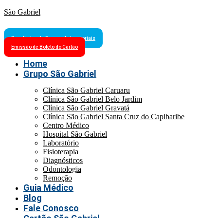
São Gabriel
Resultados de Exames Laboratoriais
Emissão de Boleto do Cartão
Home
Grupo São Gabriel
Clínica São Gabriel Caruaru
Clínica São Gabriel Belo Jardim
Clínica São Gabriel Gravatá
Clínica São Gabriel Santa Cruz do Capibaribe
Centro Médico
Hospital São Gabriel
Laboratório
Fisioterapia
Diagnósticos
Odontologia
Remoção
Guia Médico
Blog
Fale Conosco