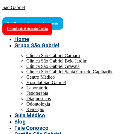
São Gabriel
Resultados de Exames Laboratoriais
Emissão de Boleto do Cartão
Home
Grupo São Gabriel
Clínica São Gabriel Caruaru
Clínica São Gabriel Belo Jardim
Clínica São Gabriel Gravatá
Clínica São Gabriel Santa Cruz do Capibaribe
Centro Médico
Hospital São Gabriel
Laboratório
Fisioterapia
Diagnósticos
Odontologia
Remoção
Guia Médico
Blog
Fale Conosco