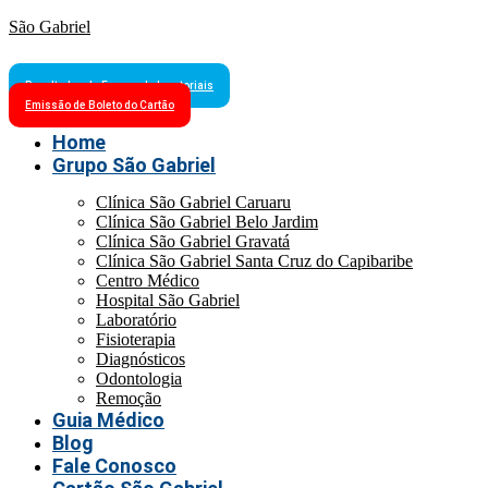
São Gabriel
Resultados de Exames Laboratoriais
Emissão de Boleto do Cartão
Home
Grupo São Gabriel
Clínica São Gabriel Caruaru
Clínica São Gabriel Belo Jardim
Clínica São Gabriel Gravatá
Clínica São Gabriel Santa Cruz do Capibaribe
Centro Médico
Hospital São Gabriel
Laboratório
Fisioterapia
Diagnósticos
Odontologia
Remoção
Guia Médico
Blog
Fale Conosco