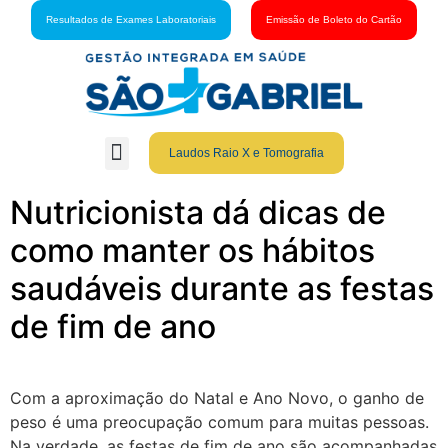
Resultados de Exames Laboratoriais
Emissão de Boleto do Cartão
Laudos Raio X e Tomografia
Grupo São Gabriel
Guia Médico
Fale Conosco
Cartão São Gabriel
Nutricionista dá dicas de
como manter os hábitos
saudáveis durante as festas
de fim de ano
Com a aproximação do Natal e Ano Novo, o ganho de
peso é uma preocupação comum para muitas pessoas.
Na verdade, as festas de fim de ano são acompanhadas