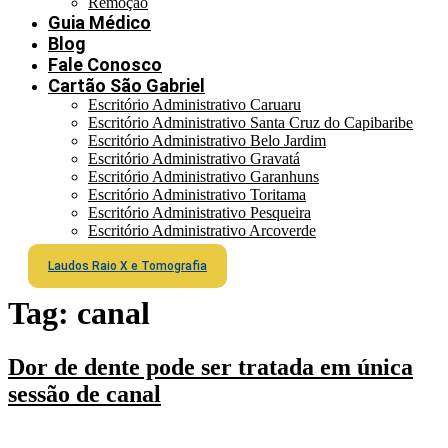
Remoção
Guia Médico
Blog
Fale Conosco
Cartão São Gabriel
Escritório Administrativo Caruaru
Escritório Administrativo Santa Cruz do Capibaribe
Escritório Administrativo Belo Jardim
Escritório Administrativo Gravatá
Escritório Administrativo Garanhuns
Escritório Administrativo Toritama
Escritório Administrativo Pesqueira
Escritório Administrativo Arcoverde
Laudos Raio X e Tomografia
Tag:
canal
Dor de dente pode ser tratada em única
sessão de canal