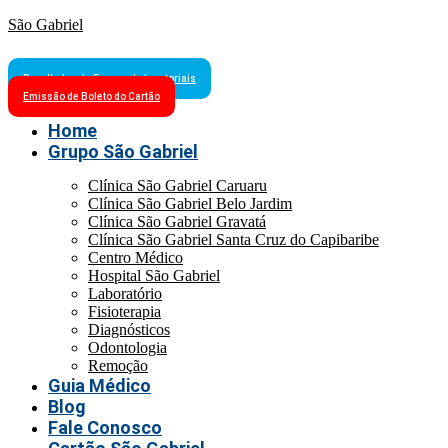
São Gabriel
Resultados de Exames Laboratoriais
Emissão de Boleto do Cartão
Home
Grupo São Gabriel
Clínica São Gabriel Caruaru
Clínica São Gabriel Belo Jardim
Clínica São Gabriel Gravatá
Clínica São Gabriel Santa Cruz do Capibaribe
Centro Médico
Hospital São Gabriel
Laboratório
Fisioterapia
Diagnósticos
Odontologia
Remoção
Guia Médico
Blog
Fale Conosco