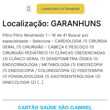
Laudos Raio X e Tomografia
Grupo São Gabriel
Guia Médico
Fale Conosco
Cartão São Gabriel
Localização: GARANHUNS
Filtro Filtro Mostrando 1 – 16 de 41 Buscar por
especialidade – Selecione – CARDIOLOGIA (1) CIRURGIA
GERAL (1) CIRURGIÃO – CABEÇA E PESCOÇO (1)
CIRURGIÃO PEDIÁTRICO (1) CLÍNICAS CREDENCIADAS
(3) CLÍNICO GERAL (1) DENSITOMETRIA ÓSSEA (1)
ENDOCRINOLOGIA / METABOLOGIA (1) ENDOSCOPIA
(1) ENDOSCOPIA / COLONOSCOPIA (2) FISIOTERAPIA
(1) FONOAUDIOLOGIA (1) GASTROENTEROLOGIA (2)
GINECOLOGIA (2) […]
CARTÃO SAÚDE SÃO GABRIEL