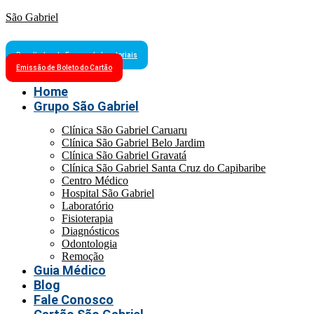
São Gabriel
Resultados de Exames Laboratoriais
Emissão de Boleto do Cartão
Home
Grupo São Gabriel
Clínica São Gabriel Caruaru
Clínica São Gabriel Belo Jardim
Clínica São Gabriel Gravatá
Clínica São Gabriel Santa Cruz do Capibaribe
Centro Médico
Hospital São Gabriel
Laboratório
Fisioterapia
Diagnósticos
Odontologia
Remoção
Guia Médico
Blog
Fale Conosco