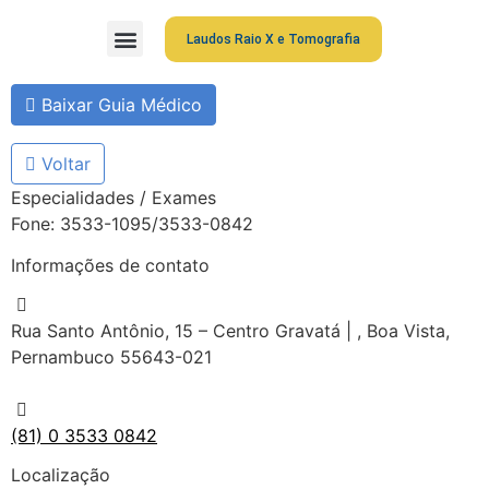
Laudos Raio X e Tomografia
Grupo São Gabriel
Guia Médico
Fale Conosco
Cartão São Gabriel
Baixar Guia Médico
Voltar
Especialidades / Exames
Fone: 3533-1095/3533-0842
Informações de contato
Rua Santo Antônio, 15 – Centro Gravatá | , Boa Vista,
Pernambuco 55643-021
(81) 0 3533 0842
Localização