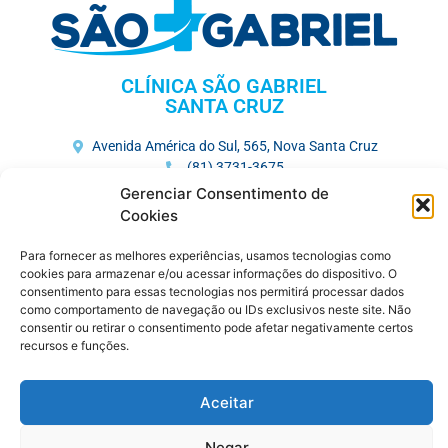
CLÍNICA SÃO GABRIEL
SANTA CRUZ
Avenida América do Sul, 565, Nova Santa Cruz
(81) 3731-3675
Gerenciar Consentimento de
HOSPITAL MEMORIAL SÃO GABRIEL
Cookies
Av. José Veríssimo, 752, Maurício de Nassau
Para fornecer as melhores experiências, usamos tecnologias como
(81) 3727-7250
cookies para armazenar e/ou acessar informações do dispositivo. O
consentimento para essas tecnologias nos permitirá processar dados
como comportamento de navegação ou IDs exclusivos neste site. Não
CENTRO MÉDICO
consentir ou retirar o consentimento pode afetar negativamente certos
recursos e funções.
R. Saldanha Marinho , 383, Maurício de Nassau
(81) 3721-6480
(81) 9.9401-8679
Aceitar
DIAGNÓSTICO SÃO GABRIEL
Negar