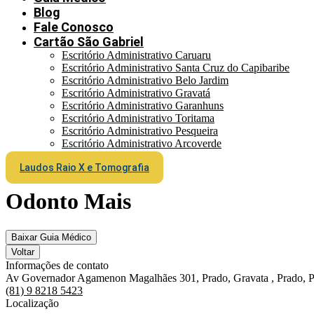
Blog
Fale Conosco
Cartão São Gabriel
Escritório Administrativo Caruaru
Escritório Administrativo Santa Cruz do Capibaribe
Escritório Administrativo Belo Jardim
Escritório Administrativo Gravatá
Escritório Administrativo Garanhuns
Escritório Administrativo Toritama
Escritório Administrativo Pesqueira
Escritório Administrativo Arcoverde
Laudos Raio X e Tomografia
Odonto Mais
Baixar Guia Médico
Voltar
Informações de contato
Av Governador Agamenon Magalhães 301, Prado, Gravata , Prado,
(81) 9 8218 5423
Localização