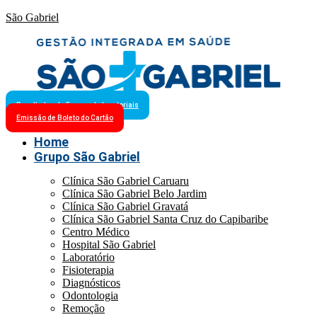
São Gabriel
Resultados de Exames Laboratoriais
Emissão de Boleto do Cartão
Home
Grupo São Gabriel
Clínica São Gabriel Caruaru
Clínica São Gabriel Belo Jardim
Clínica São Gabriel Gravatá
Clínica São Gabriel Santa Cruz do Capibaribe
Centro Médico
Hospital São Gabriel
Laboratório
Fisioterapia
Diagnósticos
Odontologia
Remoção