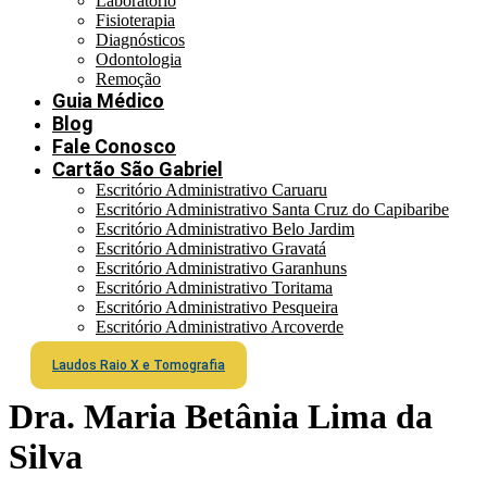
Laboratório
Fisioterapia
Diagnósticos
Odontologia
Remoção
Guia Médico
Blog
Fale Conosco
Cartão São Gabriel
Escritório Administrativo Caruaru
Escritório Administrativo Santa Cruz do Capibaribe
Escritório Administrativo Belo Jardim
Escritório Administrativo Gravatá
Escritório Administrativo Garanhuns
Escritório Administrativo Toritama
Escritório Administrativo Pesqueira
Escritório Administrativo Arcoverde
Laudos Raio X e Tomografia
Dra. Maria Betânia Lima da
Silva