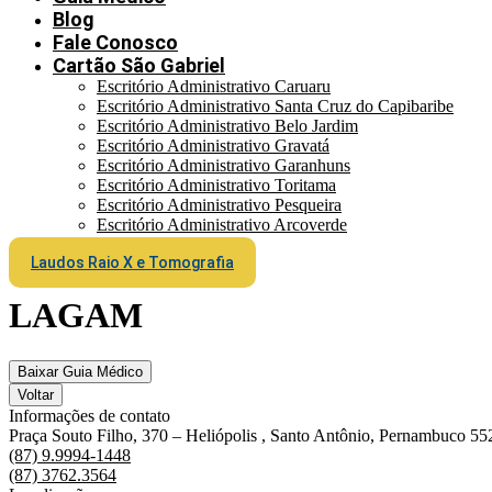
Blog
Fale Conosco
Cartão São Gabriel
Escritório Administrativo Caruaru
Escritório Administrativo Santa Cruz do Capibaribe
Escritório Administrativo Belo Jardim
Escritório Administrativo Gravatá
Escritório Administrativo Garanhuns
Escritório Administrativo Toritama
Escritório Administrativo Pesqueira
Escritório Administrativo Arcoverde
Laudos Raio X e Tomografia
LAGAM
Baixar Guia Médico
Voltar
Informações de contato
Praça Souto Filho, 370 – Heliópolis , Santo Antônio, Pernambuco 5
(87) 9.9994-1448
(87) 3762.3564