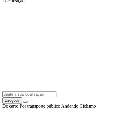
Localização
Direções
De carro
Por transporte público
Andando
Ciclismo