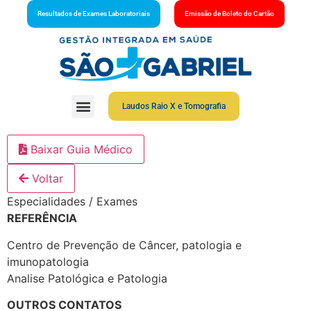
Resultados de Exames Laboratoriais
Emissão de Boleto do Cartão
Laudos Raio X e Tomografia
Baixar Guia Médico
Voltar
Especialidades / Exames
REFERÊNCIA
Centro de Prevenção de Câncer, patologia e
imunopatologia
Analise Patológica e Patologia
OUTROS CONTATOS