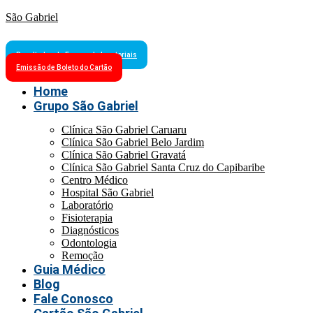
São Gabriel
Resultados de Exames Laboratoriais
Emissão de Boleto do Cartão
Home
Grupo São Gabriel
Clínica São Gabriel Caruaru
Clínica São Gabriel Belo Jardim
Clínica São Gabriel Gravatá
Clínica São Gabriel Santa Cruz do Capibaribe
Centro Médico
Hospital São Gabriel
Laboratório
Fisioterapia
Diagnósticos
Odontologia
Remoção
Guia Médico
Blog
Fale Conosco