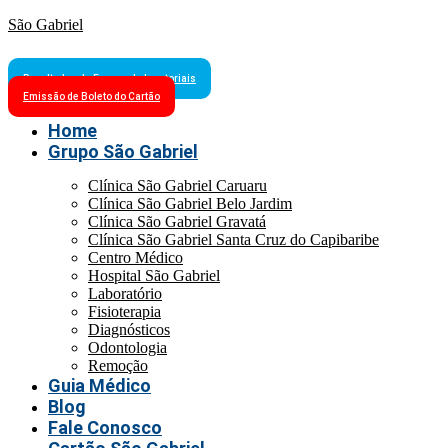
São Gabriel
Resultados de Exames Laboratoriais
Emissão de Boleto do Cartão
Home
Grupo São Gabriel
Clínica São Gabriel Caruaru
Clínica São Gabriel Belo Jardim
Clínica São Gabriel Gravatá
Clínica São Gabriel Santa Cruz do Capibaribe
Centro Médico
Hospital São Gabriel
Laboratório
Fisioterapia
Diagnósticos
Odontologia
Remoção
Guia Médico
Blog
Fale Conosco