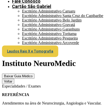
Fale Conosco
Cartão São Gabriel
Escritório Administrativo Caruaru
Escritório Administrativo Santa Cruz do Capibaribe
Escritório Administrativo Belo Jardim
Escritório Administrativo Gravatá
Escritório Administrativo Garanhuns
Escritório Administrativo Toritama
Escritório Administrativo Pesqueira
Escritório Administrativo Arcoverde
Laudos Raio X e Tomografia
Instituto NeuroMedic
Baixar Guia Médico
Voltar
Especialidades / Exames
REFERÊNCIA
Atendimentos na área de Neurocirurgia, Angiologia e Vascular.